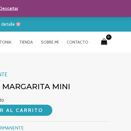
Descartar
a detalle
TONIA
TIENDA
SOBRE MÍ
CONTACTO
NTE
 MARGARITA MINI
to
 MINI cantidad
R AL CARRITO
ERMANENTE