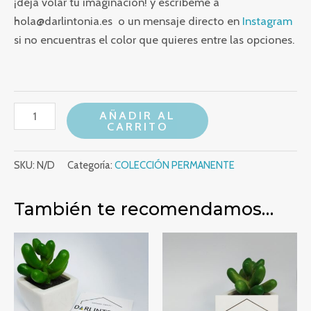
¡deja volar tu imaginación! y escríbeme a
hola@darlintonia.es o un mensaje directo en
Instagram
si no encuentras el color que quieres entre las opciones.
PENDIENTES MARIPOSA (+colores) cantidad
AÑADIR AL
CARRITO
SKU:
N/D
Categoría:
COLECCIÓN PERMANENTE
También te recomendamos…
PENDIENTES ESTRELLA MINIS (+colores)
PENDIENTES CORAZÓN (+col