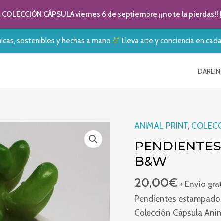
COLECCIÓN CÁPSULA viernes 6 de septiembre ¡¡no te la pierdas!!
nicas, sostenibles y hechas a mano
Lleva arte y conciencia en cad
DARLIN
ANIMAL PRINT
,
COLECC
PENDIENTES
B&W
20,00
€
+ Envío gra
Pendientes estampados 
Colección Cápsula Anima